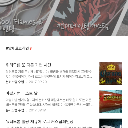
입체 로고 각인
9
워터드롭 또 다른 기법 시간
워터드롭 기법 두번째 시간입니다. 물방울 배경을 리얼하게 표현하는
것이 주목적이며, 대상 로고는 뚜렷하게 표시가 되어야 하고..뭐 그렇
습니다. 잘하신분 못하신분 너나 할것없이 많이 아쉽지만 그래도 잘 해
본커스텀 수업
2017.09.20
주셨어요.. 재미난 교육을 또 준비하겠습니다~ 본커스텀 직업 전문 학
원 국비 지원 교육 커스텀페인팅교육 / 수전사교육 / 에어브러쉬교육
마블기법 테스트 날
교육문의 070-7510-5487 카카오톡 bsboncustom 본커스텀
마블기법 실기시험.. 저희 본커스텀 학원에서는 매주 실기 또는 이론
직업전문학원 네이버카페방문하기
테스트를 진행하고있습니다. 시험에 압박감이 있지만 가르키는입장에
http://cafe.naver.com/gapaint#
서 개개인의 실력을 확실히 체크하기에는 실기시험이 최고입니다. 결
본커스텀 수업
2017.09.19
과물을 바탕으로, 수료 후 실제 창업에 또는 현업에 적용하는데에 어느
정도인가를 가늠할 수 있으며, 모자란 부분은 채워주는거지요.. 그리고
워터드롭 활용 재규어 로고 커스텀페인팅
창의력! 직접 원하는 디자인 및 색상 구상해서 최종결과물을 테스트 하