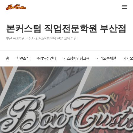
본커스텀 직업전문학원 부산점
부산 국비지원 수전사 & 커스텀페인팅 전문 교육 기관
홈
학원소개
수업일정안내
커스텀페인팅교육
카카오톡채널
카카오