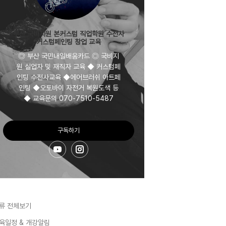
부산 국비지원 본커스텀 직업학원 수전사
커스텀페인팅 창업 교육
◎ 부산 국민내일배움카드 ◎ 국비지
원 실업자 및 재직자 교육 ◆ 커스텀페
인팅 수전사교육 ◆에어브러쉬 아트페
인팅 ◆오토바이 자전거 복원도색 등
◆ 교육문의 070-7510-5487
구독하기
류 전체보기
육일정 & 개강알림