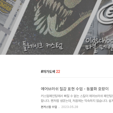
자가도색
22
에어브러쉬 질감 표현 수업 - 동물화 호랑이
커스텀페인팅에서 빠질 수 없는 스킬이 에어브러쉬 페인팅
합니다. 펜처럼 생겼는데, 처음에는 익숙하지 않습니다. 
초기에서 중기로 넘어갈 때 쯤 동물화를 그립니다. 보통 호
본커스텀 수업
2023.05.28
른 동물을 그리기도 합니다. 본커스텀 직업전문학원 교육일