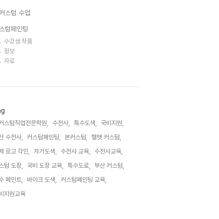
커스텀 수업
스텀페인팅
수강생 작품
정보
자료
ag
커스텀직업전문학원,
수전사,
특수도색,
국비지원,
산 수전사,
커스텀페인팅,
본커스텀,
헬멧 커스텀,
체 로고 각인,
자가도색,
수전사 교육,
수전사교육,
스텀 도장,
국비 도장 교육,
특수도료,
부산 커스텀,
수 페인트,
바이크 도색,
커스텀페인팅 교육,
비지원교육,