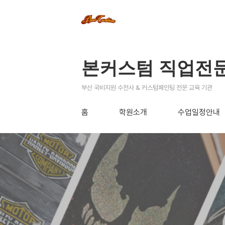
본커스텀 직업전
부산 국비지원 수전사 & 커스텀페인팅 전문 교육 기관
홈
학원소개
수업일정안내