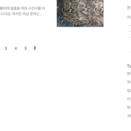
본
물위에 필름을 띄워 수전사를 마
하시지요. 하지만 마냥 뜻하는대
커
셨는데요..활성제가 많이 도포되
없어서 하자가 발생한 경우도 있습
진 그림이 찍히곤 한답니다.. 되
 전문 학원 국비 지원 교육 커스
-7510-5487 카카오톡
p://cafe.naver..
3
4
5
T
본
부
입
커
특
국