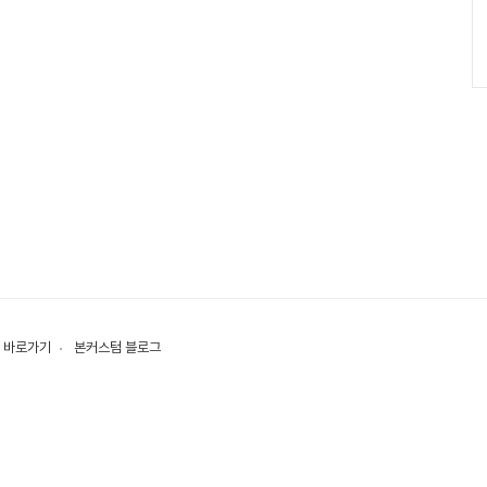
 바로가기
본커스텀 블로그
원