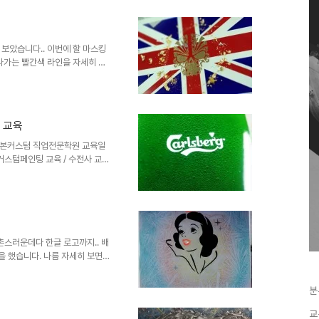
육 / 에어브러쉬 페인팅교육 자
학원 인스타그램 ◆ 수강 및 교
사상로 180, 5층 본커스텀직업전
1분이내 김해공항방면 부산김해 경
보았습니다.. 이번에 할 마스킹
나가는 빨간색 라인을 자세히 보
다고 생각했는데 마스킹을 잘 못
전문학원 교육일정 확인하기 #고
/ 수전사 교육 / 에어브러쉬 페
스텀 직업전문학원 인스타그램 ◆
 교육
 사상구 사상로 180, 5층 본커스
도보 1분이내 김해공항방면 ..
 본커스텀 직업전문학원 교육일
스텀페인팅 교육 / 수전사 교육
금속특수도장 본커스텀 직업전문학원
487 주소: 부산 사상구 사상로
상역 2번 출구 - 도보 1분이내
 2-3분이내 대구-경산방면 코
보 5분이내 기타 시외지역 - 사상
촌스러운데다 한글 로고까지.. 배
 했습니다. 나름 자세히 보면
어요.. 본커스텀 직업 전문 학원
교육 교육문의 070-7510-
분
원 네이버카페방문하기
교