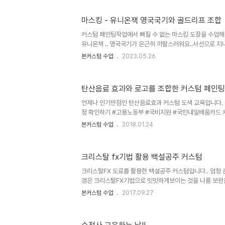
비지원 #국민내일배움카드 커스텀페인팅 교육 / 수전사 교
동차 도색 / 바이크도색 / 금속특수도장 본커스텀 직업전문
마스킹 - 유니온잭 영국국기와 골드리프 조합
육문의◆ ☎ 070 - 7510 - 5487 주소: 부산 사상구 
문학원 부산지역 지하철 2호선 사상역 2번 출구 - 도보 
커스텀 페인팅작업에서 빠질 수 없는 마스킹 도장을 수업해 
전철이..
유니온잭 .. 영국국기가 은근히 까탈스러워요..사선으로 지
시면 조금씩 달라서 많이들 헷깔려하십니다.. 그리고 다했
본커스텀 수업
2023.05.26
했다면 다시 뜯어내야 하는 상황이 옵니다. 본커스텀 직업
용노동부 #국비지원 #국민내일배움카드 커스텀페인팅 교육 
인팅교육 자동차 도색 / 바이크도색 / 금속특수도장 본커
탄산음료 효과와 로고를 조합한 커스텀 페인팅
수강 및 교육문의◆ ☎ 070 - 7510 - 5487 주소: 부산
텀직업전문학원 부산지역 지하철 2호선 사상역 2번 출구 - 
언제나 인기만점인 탄산음료효과 커스텀 도색 교육입니다.
정 확인하기 #고용노동부 #국비지원 #국민내일배움카드 커
/ 에어브러쉬 페인팅교육 자동차 도색 / 바이크도색 / 
본커스텀 수업
2018.01.24
인스타그램 ◆ 수강 및 교육문의◆ ☎ 070 - 7510 - 5
180, 5층 본커스텀직업전문학원 부산지역 지하철 2호선 사
김해공항방면 부산김해 경전철이용 사상역 1번 출구 - 도보
크리스탈 fx기법 활용 백설공주 커스텀
레일(하루 6회 통근열차) 이용 사상역 (기차역) 하차 - 도
시외버스터미널 - 도보 5분이내
크리스탈FX 도료를 활용한 백설공주 커스텀입니다.. 엄청 
경은 크리스탈FX기법으로 밋밋하게보이는 것을 나름 보완을
그리 쉽지않게 작업했음을 알 수 있답니다. 다들 수고많으셨
본커스텀 수업
2017.09.27
국비 지원 교육 커스텀페인팅교육 / 수전사교육 / 에어브러쉬
5487 카카오톡 bsboncustom 본커스텀 직업전문학
http://cafe.naver.com/gapaint#