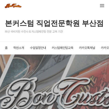
본커스텀 직업전문학원 부산점
부산 국비지원 수전사 & 커스텀페인팅 전문 교육 기관
홈
학원소개
수업일정안내
커스텀페인팅교육
카카오톡채널
카카오